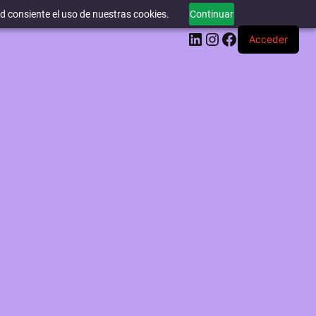
ed consiente el uso de nuestras cookies.
Continuar
LinkedIn
Instagram
Facebook
Acceder