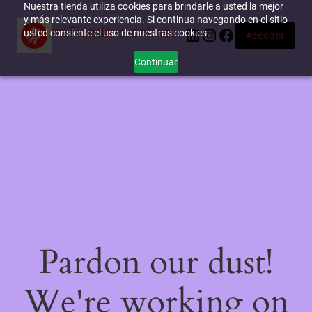
Nuestra tienda utiliza cookies para brindarle a usted la mejor
y más relevante experiencia. Si continua navegando en el sitio
miTienda-e.online
LinkedIn
Instagram
Facebook
usted consiente el uso de nuestras cookies.
Acceder
Continuar
Pardon our dust!
We're working on