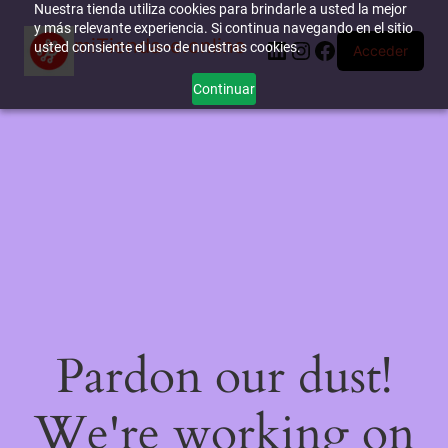
Nuestra tienda utiliza cookies para brindarle a usted la mejor
y más relevante experiencia. Si continua navegando en el sitio
miTienda-e.online
LinkedIn
Instagram
Facebook
usted consiente el uso de nuestras cookies.
Acceder
Continuar
Pardon our dust!
We're working on