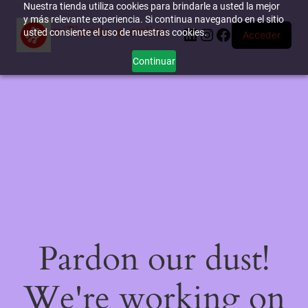
Nuestra tienda utiliza cookies para brindarle a usted la mejor
y más relevante experiencia. Si continua navegando en el sitio
miTienda-e.online
LinkedIn
Instagram
Facebook
usted consiente el uso de nuestras cookies.
Acceder
Continuar
Pardon our dust!
We're working on