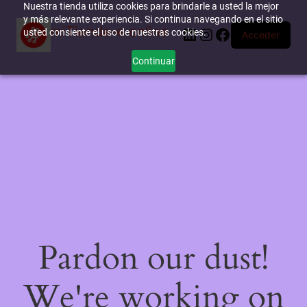
Nuestra tienda utiliza cookies para brindarle a usted la mejor
y más relevante experiencia. Si continua navegando en el sitio
miTienda-e.online
LinkedIn
Instagram
Facebook
usted consiente el uso de nuestras cookies.
Acceder
Continuar
Pardon our dust!
We're working on