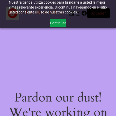
Nuestra tienda utiliza cookies para brindarle a usted la mejor
y más relevante experiencia. Si continua navegando en el sitio
miTienda-e.online
LinkedIn
Instagram
Facebook
usted consiente el uso de nuestras cookies.
Acceder
Continuar
Pardon our dust!
We're working on