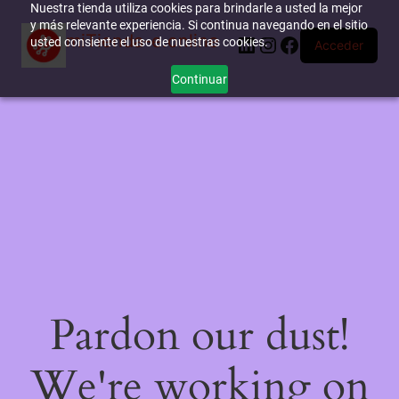
Nuestra tienda utiliza cookies para brindarle a usted la mejor
y más relevante experiencia. Si continua navegando en el sitio
miTienda-e.online
LinkedIn
Instagram
Facebook
usted consiente el uso de nuestras cookies.
Acceder
Continuar
Pardon our dust!
We're working on