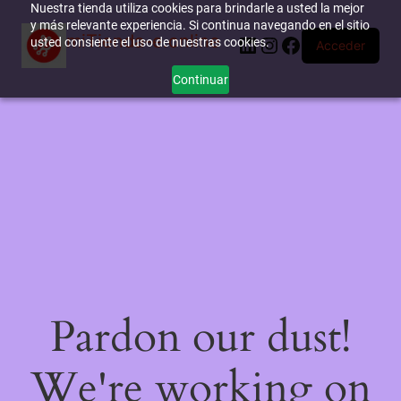
Nuestra tienda utiliza cookies para brindarle a usted la mejor
y más relevante experiencia. Si continua navegando en el sitio
miTienda-e.online
LinkedIn
Instagram
Facebook
usted consiente el uso de nuestras cookies.
Acceder
Continuar
Pardon our dust!
We're working on