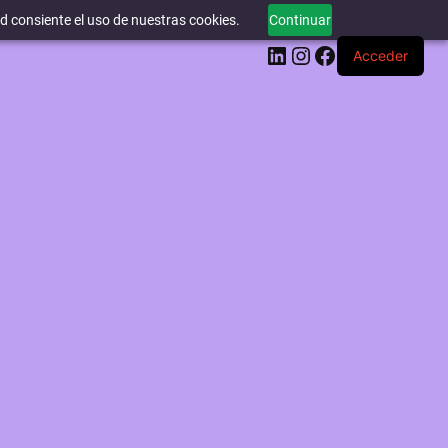
ed consiente el uso de nuestras cookies.
Continuar
LinkedIn
Instagram
Facebook
Acceder