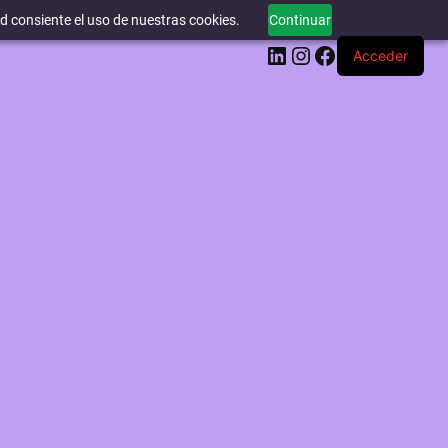
ed consiente el uso de nuestras cookies.
Continuar
LinkedIn
Instagram
Facebook
Acceder