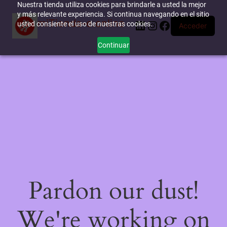
Nuestra tienda utiliza cookies para brindarle a usted la mejor
y más relevante experiencia. Si continua navegando en el sitio
miTienda-e.online
LinkedIn
Instagram
Facebook
usted consiente el uso de nuestras cookies.
Acceder
Continuar
Pardon our dust!
We're working on