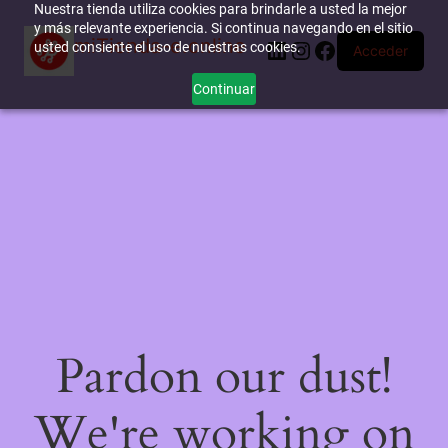
Nuestra tienda utiliza cookies para brindarle a usted la mejor
y más relevante experiencia. Si continua navegando en el sitio
miTienda-e.online
LinkedIn
Instagram
Facebook
usted consiente el uso de nuestras cookies.
Acceder
Continuar
Pardon our dust!
We're working on