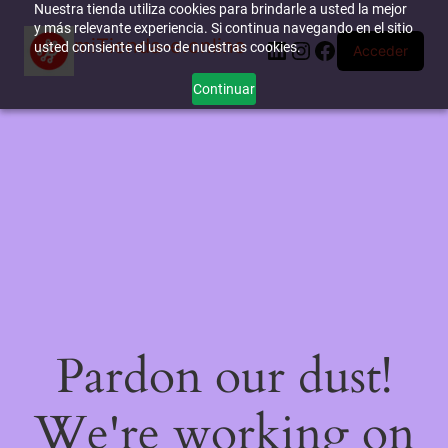
Nuestra tienda utiliza cookies para brindarle a usted la mejor
y más relevante experiencia. Si continua navegando en el sitio
miTienda-e.online
LinkedIn
Instagram
Facebook
usted consiente el uso de nuestras cookies.
Acceder
Continuar
Pardon our dust!
We're working on