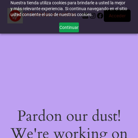
Nuestra tienda utiliza cookies para brindarle a usted la mejor
y más relevante experiencia. Si continua navegando en el sitio
miTienda-e.online
LinkedIn
Instagram
Facebook
usted consiente el uso de nuestras cookies.
Acceder
Continuar
Pardon our dust!
We're working on