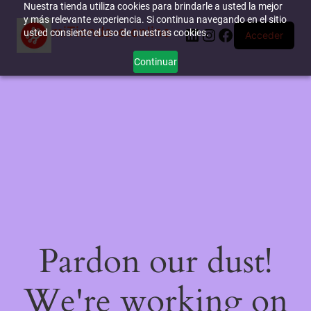
Nuestra tienda utiliza cookies para brindarle a usted la mejor
y más relevante experiencia. Si continua navegando en el sitio
miTienda-e.online
LinkedIn
Instagram
Facebook
usted consiente el uso de nuestras cookies.
Acceder
Continuar
Pardon our dust!
We're working on