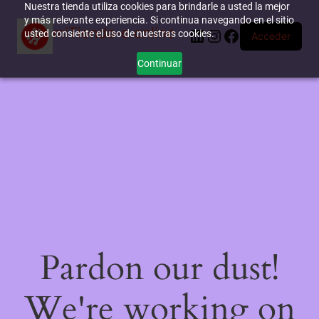
Nuestra tienda utiliza cookies para brindarle a usted la mejor
y más relevante experiencia. Si continua navegando en el sitio
miTienda-e.online
LinkedIn
Instagram
Facebook
usted consiente el uso de nuestras cookies.
Acceder
Continuar
Pardon our dust!
We're working on