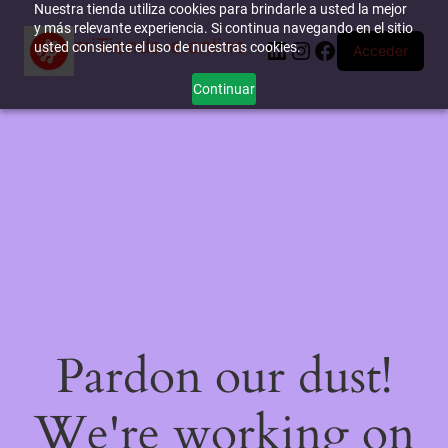
Nuestra tienda utiliza cookies para brindarle a usted la mejor
y más relevante experiencia. Si continua navegando en el sitio
miTienda-e.online
LinkedIn
Instagram
Facebook
usted consiente el uso de nuestras cookies.
Acceder
Continuar
Pardon our dust!
We're working on