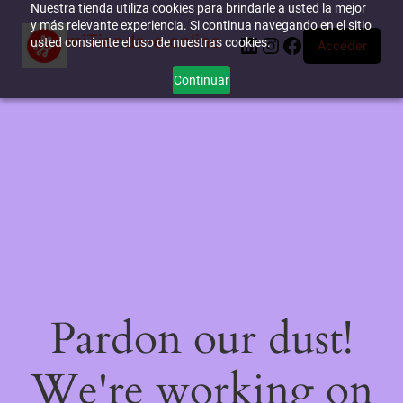
Nuestra tienda utiliza cookies para brindarle a usted la mejor
y más relevante experiencia. Si continua navegando en el sitio
miTienda-e.online
LinkedIn
Instagram
Facebook
usted consiente el uso de nuestras cookies.
Acceder
Continuar
Pardon our dust!
We're working on