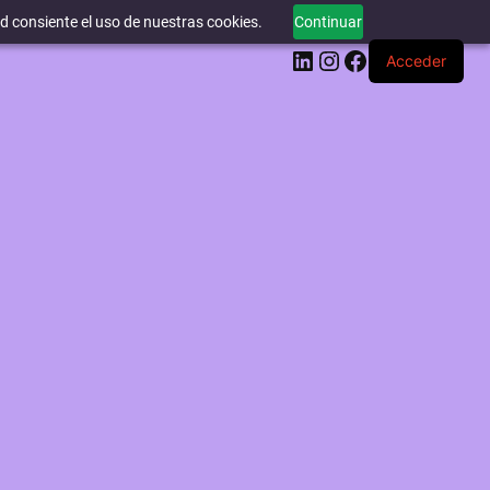
ed consiente el uso de nuestras cookies.
Continuar
LinkedIn
Instagram
Facebook
Acceder