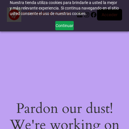
Nuestra tienda utiliza cookies para brindarle a usted la mejor
y más relevante experiencia. Si continua navegando en el sitio
miTienda-e.online
LinkedIn
Instagram
Facebook
usted consiente el uso de nuestras cookies.
Acceder
Continuar
Pardon our dust!
We're working on