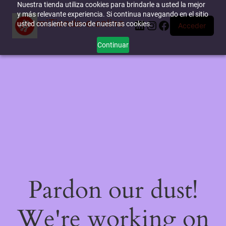
Nuestra tienda utiliza cookies para brindarle a usted la mejor
y más relevante experiencia. Si continua navegando en el sitio
miTienda-e.online
LinkedIn
Instagram
Facebook
usted consiente el uso de nuestras cookies.
Acceder
Continuar
Pardon our dust!
We're working on