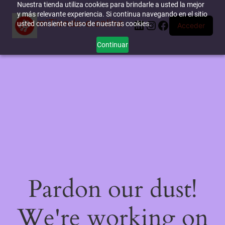
Nuestra tienda utiliza cookies para brindarle a usted la mejor
y más relevante experiencia. Si continua navegando en el sitio
miTienda-e.online
LinkedIn
Instagram
Facebook
usted consiente el uso de nuestras cookies.
Acceder
Continuar
Pardon our dust!
We're working on