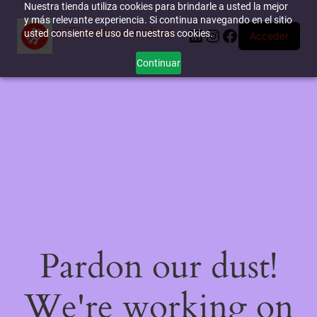
Nuestra tienda utiliza cookies para brindarle a usted la mejor
y más relevante experiencia. Si continua navegando en el sitio
miTienda-e.online
LinkedIn
Instagram
Facebook
usted consiente el uso de nuestras cookies.
Acceder
Continuar
Pardon our dust!
We're working on