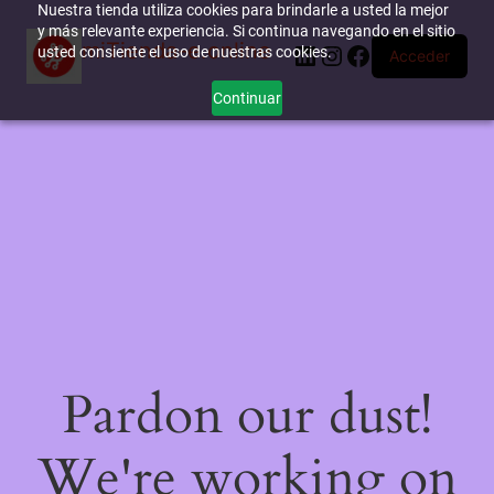
Nuestra tienda utiliza cookies para brindarle a usted la mejor
y más relevante experiencia. Si continua navegando en el sitio
miTienda-e.online
LinkedIn
Instagram
Facebook
usted consiente el uso de nuestras cookies.
Acceder
Continuar
Pardon our dust!
We're working on