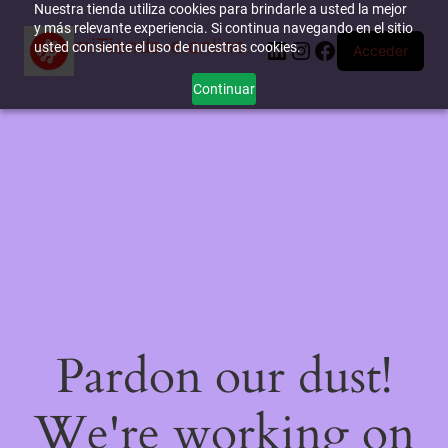
Nuestra tienda utiliza cookies para brindarle a usted la mejor
y más relevante experiencia. Si continua navegando en el sitio
miTienda-e.online
LinkedIn
Instagram
Facebook
usted consiente el uso de nuestras cookies.
Acceder
Continuar
Pardon our dust!
We're working on