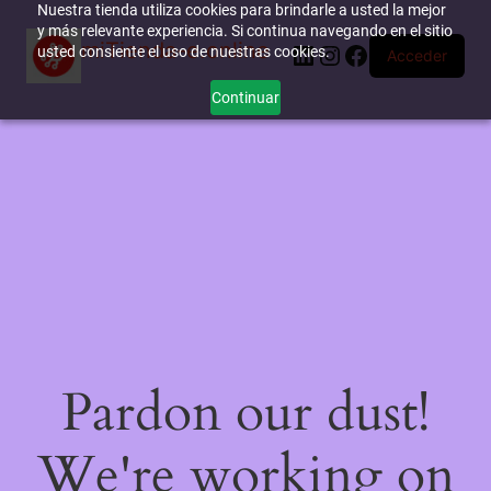
Nuestra tienda utiliza cookies para brindarle a usted la mejor
y más relevante experiencia. Si continua navegando en el sitio
miTienda-e.online
LinkedIn
Instagram
Facebook
usted consiente el uso de nuestras cookies.
Acceder
Continuar
Pardon our dust!
We're working on