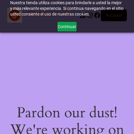
Nuestra tienda utiliza cookies para brindarle a usted la mejor
y más relevante experiencia. Si continua navegando en el sitio
miTienda-e.online
LinkedIn
Instagram
Facebook
usted consiente el uso de nuestras cookies.
Acceder
Continuar
Pardon our dust!
We're working on