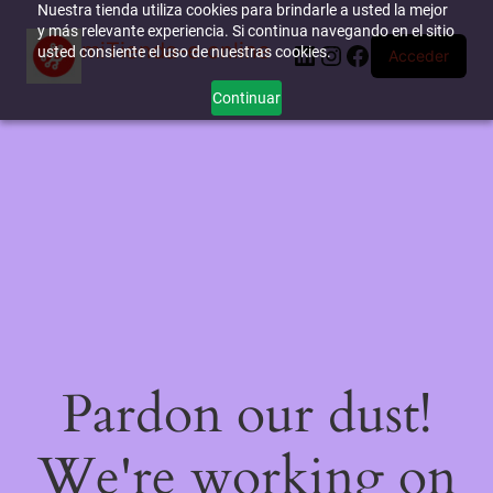
Nuestra tienda utiliza cookies para brindarle a usted la mejor
y más relevante experiencia. Si continua navegando en el sitio
miTienda-e.online
LinkedIn
Instagram
Facebook
usted consiente el uso de nuestras cookies.
Acceder
Continuar
Pardon our dust!
We're working on