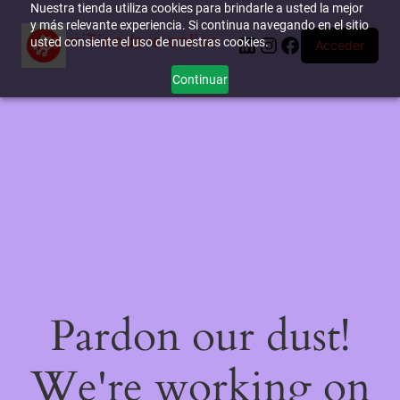
Nuestra tienda utiliza cookies para brindarle a usted la mejor
y más relevante experiencia. Si continua navegando en el sitio
miTienda-e.online
LinkedIn
Instagram
Facebook
usted consiente el uso de nuestras cookies.
Acceder
Continuar
Pardon our dust!
We're working on