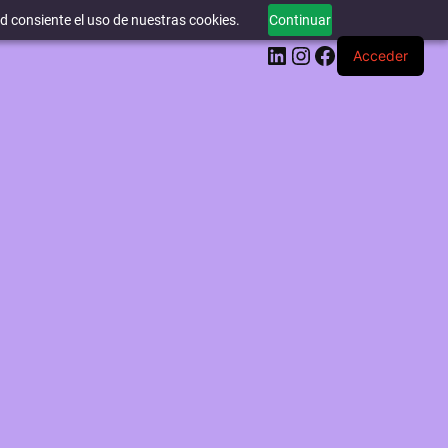
ed consiente el uso de nuestras cookies.
Continuar
LinkedIn
Instagram
Facebook
Acceder