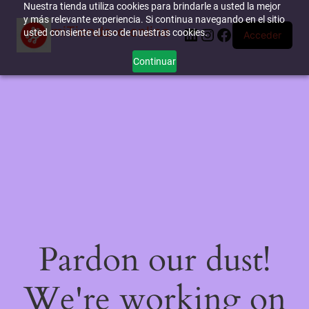
Nuestra tienda utiliza cookies para brindarle a usted la mejor
y más relevante experiencia. Si continua navegando en el sitio
miTienda-e.online
LinkedIn
Instagram
Facebook
usted consiente el uso de nuestras cookies.
Acceder
Continuar
Pardon our dust!
We're working on