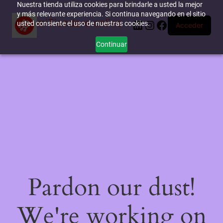
Nuestra tienda utiliza cookies para brindarle a usted la mejor
y más relevante experiencia. Si continua navegando en el sitio
miTienda-e.online
LinkedIn
Instagram
Facebook
usted consiente el uso de nuestras cookies.
Acceder
Continuar
Pardon our dust!
We're working on