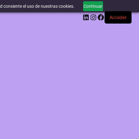
ed consiente el uso de nuestras cookies.
Continuar
LinkedIn
Instagram
Facebook
Acceder