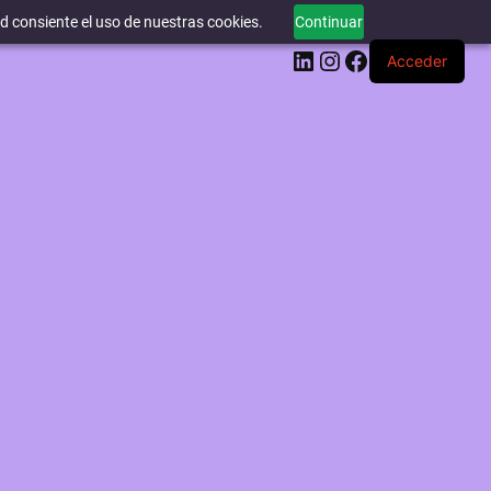
ed consiente el uso de nuestras cookies.
Continuar
LinkedIn
Instagram
Facebook
Acceder