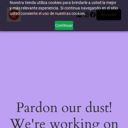
Nuestra tienda utiliza cookies para brindarle a usted la mejor
y más relevante experiencia. Si continua navegando en el sitio
miTienda-e.online
LinkedIn
Instagram
Facebook
usted consiente el uso de nuestras cookies.
Acceder
Continuar
Pardon our dust!
We're working on