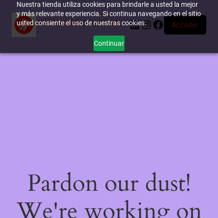
Nuestra tienda utiliza cookies para brindarle a usted la mejor
y más relevante experiencia. Si continua navegando en el sitio
miTienda-e.online
LinkedIn
Instagram
Facebook
usted consiente el uso de nuestras cookies.
Acceder
Continuar
Pardon our dust!
We're working on