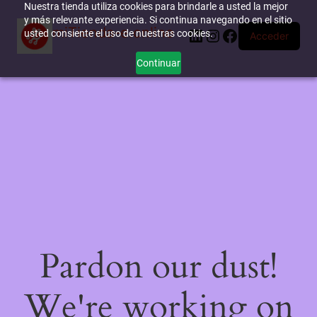
Nuestra tienda utiliza cookies para brindarle a usted la mejor
y más relevante experiencia. Si continua navegando en el sitio
miTienda-e.online
LinkedIn
Instagram
Facebook
usted consiente el uso de nuestras cookies.
Acceder
Continuar
Pardon our dust!
We're working on