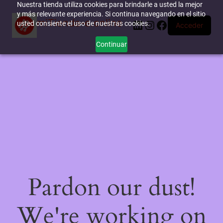
Nuestra tienda utiliza cookies para brindarle a usted la mejor
y más relevante experiencia. Si continua navegando en el sitio
miTienda-e.online
LinkedIn
Instagram
Facebook
usted consiente el uso de nuestras cookies.
Acceder
Continuar
Pardon our dust!
We're working on