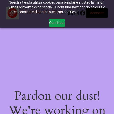
Nuestra tienda utiliza cookies para brindarle a usted la mejor
y más relevante experiencia. Si continua navegando en el sitio
miTienda-e.online
LinkedIn
Instagram
Facebook
usted consiente el uso de nuestras cookies.
Acceder
Continuar
Pardon our dust!
We're working on