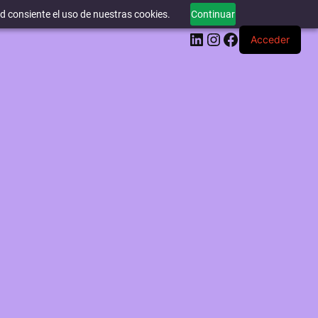
ed consiente el uso de nuestras cookies.
Continuar
LinkedIn
Instagram
Facebook
Acceder