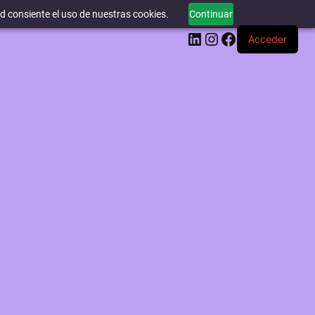
ed consiente el uso de nuestras cookies.
Continuar
LinkedIn
Instagram
Facebook
Acceder