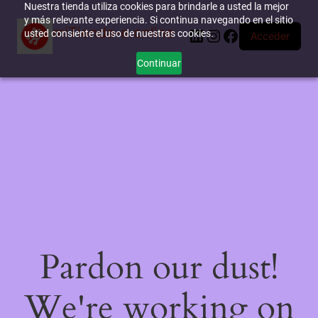
Nuestra tienda utiliza cookies para brindarle a usted la mejor
y más relevante experiencia. Si continua navegando en el sitio
miTienda-e.online
LinkedIn
Instagram
Facebook
usted consiente el uso de nuestras cookies.
Acceder
Continuar
Pardon our dust!
We're working on