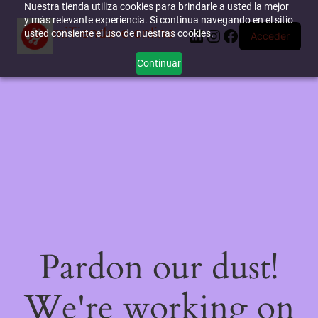
Nuestra tienda utiliza cookies para brindarle a usted la mejor
y más relevante experiencia. Si continua navegando en el sitio
miTienda-e.online
LinkedIn
Instagram
Facebook
usted consiente el uso de nuestras cookies.
Acceder
Continuar
Pardon our dust!
We're working on