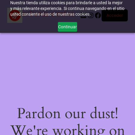
Nuestra tienda utiliza cookies para brindarle a usted la mejor
y más relevante experiencia. Si continua navegando en el sitio
miTienda-e.online
LinkedIn
Instagram
Facebook
usted consiente el uso de nuestras cookies.
Acceder
Continuar
Pardon our dust!
We're working on