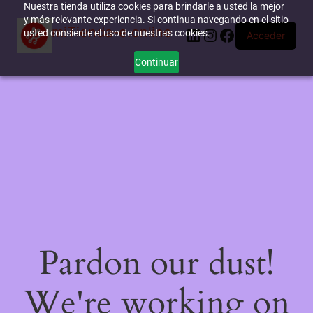
Nuestra tienda utiliza cookies para brindarle a usted la mejor
y más relevante experiencia. Si continua navegando en el sitio
miTienda-e.online
LinkedIn
Instagram
Facebook
usted consiente el uso de nuestras cookies.
Acceder
Continuar
Pardon our dust!
We're working on