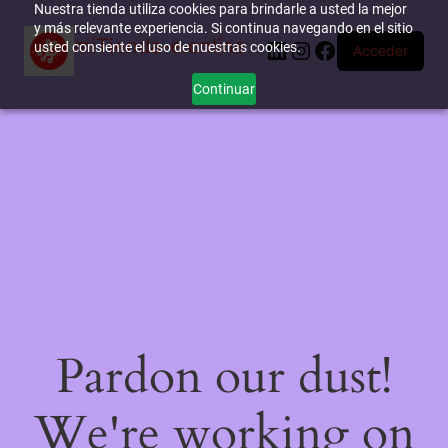
Nuestra tienda utiliza cookies para brindarle a usted la mejor
y más relevante experiencia. Si continua navegando en el sitio
miTienda-e.online
LinkedIn
Instagram
Facebook
usted consiente el uso de nuestras cookies.
Acceder
Continuar
Pardon our dust!
We're working on