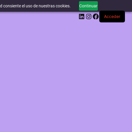
ed consiente el uso de nuestras cookies.
Continuar
LinkedIn
Instagram
Facebook
Acceder