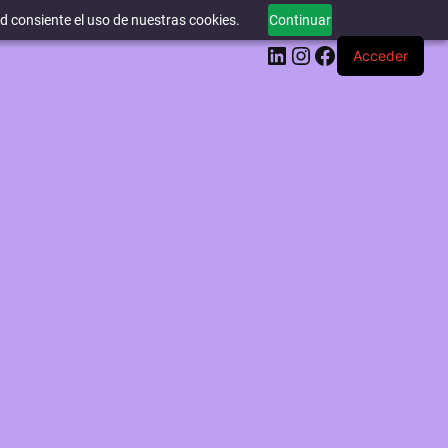
ed consiente el uso de nuestras cookies.
Continuar
LinkedIn
Instagram
Facebook
Acceder