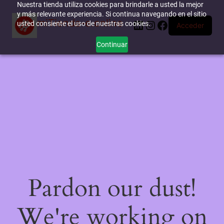
Nuestra tienda utiliza cookies para brindarle a usted la mejor
y más relevante experiencia. Si continua navegando en el sitio
miTienda-e.online
LinkedIn
Instagram
Facebook
usted consiente el uso de nuestras cookies.
Acceder
Continuar
Pardon our dust!
We're working on