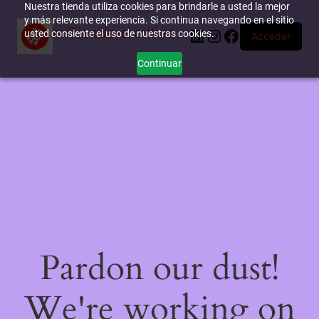
Nuestra tienda utiliza cookies para brindarle a usted la mejor
y más relevante experiencia. Si continua navegando en el sitio
miTienda-e.online
LinkedIn
Instagram
Facebook
usted consiente el uso de nuestras cookies.
Acceder
Continuar
Pardon our dust!
We're working on